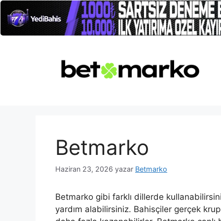
İçeriğe
atla
Betmarko
Haziran 23, 2026
yazar
Betmarko
Betmarko gibi farklı dillerde kullanabilir
yardım alabilirsiniz. Bahisçiler gerçek kru