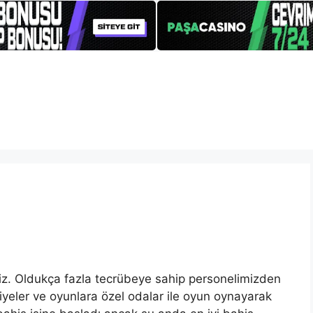
siniz. Oldukça fazla tecrübeye sahip personelimizden
piyeler ve oyunlara özel odalar ile oyun oynayarak