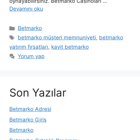
oynayabilirsiniz. Betmarko Casinoları …
Devamını oku
Kategoriler
Betmarko
Etiketler
betmarko müşteri memnuniyeti
,
betmarko
yatırım fırsatları
,
kayit betmarko
Yorum yap
Son Yazılar
Betmarko Adresi
Betmarko Giriş
Betmarko