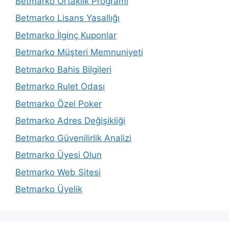
Betmarko Ortaklık Programı
Betmarko Lisans Yasallığı
Betmarko İlginç Kuponlar
Betmarko Müşteri Memnuniyeti
Betmarko Bahis Bilgileri
Betmarko Rulet Odası
Betmarko Özel Poker
Betmarko Adres Değişikliği
Betmarko Güvenilirlik Analizi
Betmarko Üyesi Olun
Betmarko Web Sitesi
Betmarko Üyelik