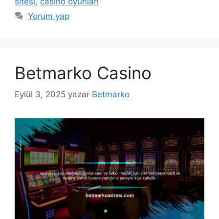
sitesi
,
casino oyunları
Yorum yap
Betmarko Casino
Eylül 3, 2025
yazar
Betmarko