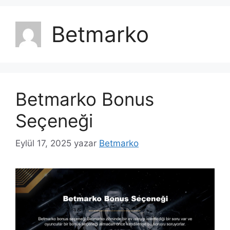
Betmarko
Betmarko Bonus
Seçeneği
Eylül 17, 2025
yazar
Betmarko