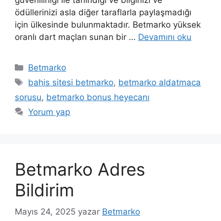
ödüllerinizi asla diğer taraflarla paylaşmadığı
için ülkesinde bulunmaktadır. Betmarko yüksek
oranlı dart maçları sunan bir …
Devamını oku
Kategoriler
Betmarko
Etiketler
bahis sitesi betmarko
,
betmarko aldatmaca
sorusu
,
betmarko bonus heyecanı
Yorum yap
Betmarko Adres
Bildirim
Mayıs 24, 2025
yazar
Betmarko