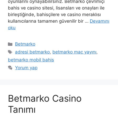
oyunlarını oynayabilirsiniz. Betmarko çevrimiçi
bahis ve casino sitesi, lisansları ve onayları ile
birleştiğinde, bahisçilere ve casino meraklısı
kullanıcılarına tamamen güvenilir bir …
Devamını
oku
Kategoriler
Betmarko
Etiketler
adresi betmarko
,
betmarko maç yayını
,
betmarko mobil bahis
Yorum yap
Betmarko Casino
Tanımı