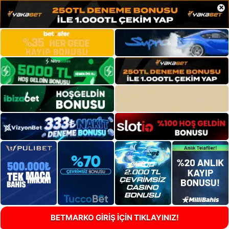
×
BETMARKO GİRİŞ İÇİN TIKLAYINIZ!