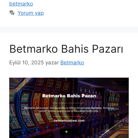
betmarko
Yorum yap
Betmarko Bahis Pazarı
Eylül 10, 2025
yazar
Betmarko