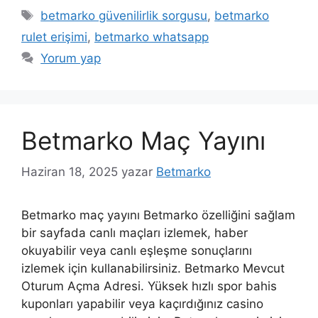
Etiketler
betmarko güvenilirlik sorgusu
,
betmarko
rulet erişimi
,
betmarko whatsapp
Yorum yap
Betmarko Maç Yayını
Haziran 18, 2025
yazar
Betmarko
Betmarko maç yayını Betmarko özelliğini sağlam
bir sayfada canlı maçları izlemek, haber
okuyabilir veya canlı eşleşme sonuçlarını
izlemek için kullanabilirsiniz. Betmarko Mevcut
Oturum Açma Adresi. Yüksek hızlı spor bahis
kuponları yapabilir veya kaçırdığınız casino