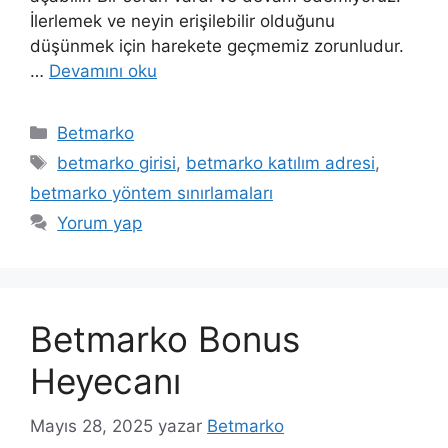
İlerlemek ve neyin erişilebilir olduğunu
düşünmek için harekete geçmemiz zorunludur.
…
Devamını oku
Kategoriler
Betmarko
Etiketler
betmarko girisi
,
betmarko katılım adresi
,
betmarko yöntem sınırlamaları
Yorum yap
Betmarko Bonus
Heyecanı
Mayıs 28, 2025
yazar
Betmarko