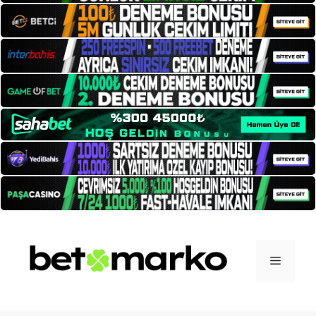
İçeriğe
atla
Menü