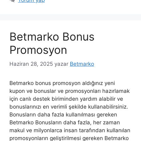
Yorum yap
Betmarko Bonus
Promosyon
Haziran 28, 2025
yazar
Betmarko
Betmarko bonus promosyon aldığınız yeni
kupon ve bonuslar ve promosyonları hazırlamak
için canlı destek biriminden yardım alabilir ve
bonuslarınızı en verimli şekilde kullanabilirsiniz.
Bonusların daha fazla kullanılması gereken
Betmarko Bonusların daha fazla, her zaman
makul ve milyonlarca insan tarafından kullanılan
promosyonların geliştirilmesi gereken Betmarko