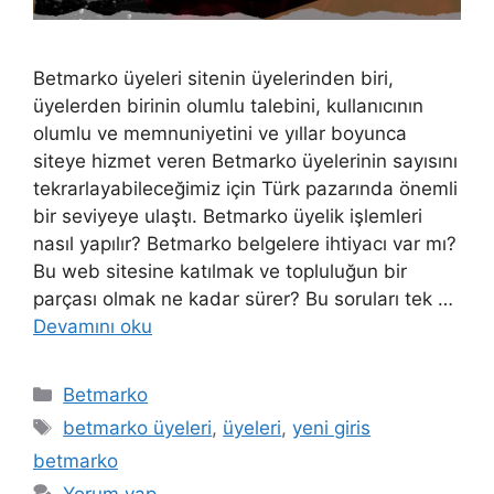
Betmarko üyeleri sitenin üyelerinden biri,
üyelerden birinin olumlu talebini, kullanıcının
olumlu ve memnuniyetini ve yıllar boyunca
siteye hizmet veren Betmarko üyelerinin sayısını
tekrarlayabileceğimiz için Türk pazarında önemli
bir seviyeye ulaştı. Betmarko üyelik işlemleri
nasıl yapılır? Betmarko belgelere ihtiyacı var mı?
Bu web sitesine katılmak ve topluluğun bir
parçası olmak ne kadar sürer? Bu soruları tek …
Devamını oku
Kategoriler
Betmarko
Etiketler
betmarko üyeleri
,
üyeleri
,
yeni giris
betmarko