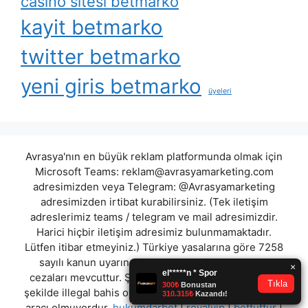
casino sitesi betmarko
kayit betmarko
twitter betmarko
yeni giris betmarko
üyeleri
Avrasya'nın en büyük reklam platformunda olmak için
Microsoft Teams:
reklam@avrasyamarketing.com
adresimizden veya Telegram: @Avrasyamarketing
adresimizden irtibat kurabilirsiniz. (Tek iletişim
adreslerimiz teams / telegram ve mail adresimizdir.
Harici hiçbir iletişim adresimiz bulunmamaktadır.
Lütfen itibar etmeyiniz.) Türkiye yasalarına göre 7258
sayılı kanun uyarınca yasa dışı bahis oynamanın
cezaları mevcuttur. Şu an bulunduğunuz site hiç bir
şekilde illegal bahis oyunları oynatmıyor ve oynamaya
aracı olmuyordur.
hukumdarbet
|
royalvip
|
bettuttur
|