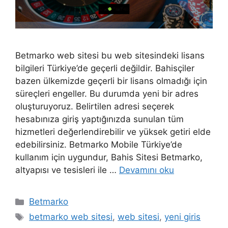
Betmarko web sitesi bu web sitesindeki lisans
bilgileri Türkiye’de geçerli değildir. Bahisçiler
bazen ülkemizde geçerli bir lisans olmadığı için
süreçleri engeller. Bu durumda yeni bir adres
oluşturuyoruz. Belirtilen adresi seçerek
hesabınıza giriş yaptığınızda sunulan tüm
hizmetleri değerlendirebilir ve yüksek getiri elde
edebilirsiniz. Betmarko Mobile Türkiye’de
kullanım için uygundur, Bahis Sitesi Betmarko,
altyapısı ve tesisleri ile …
Devamını oku
Kategoriler
Betmarko
Etiketler
betmarko web sitesi
,
web sitesi
,
yeni giris