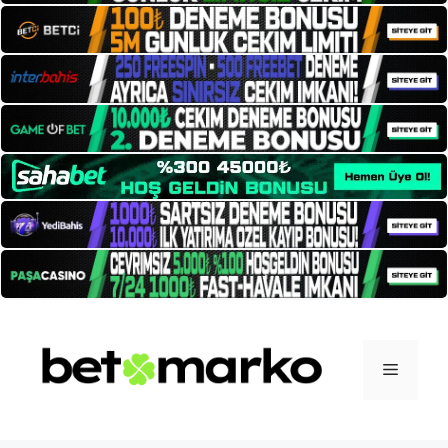
İçeriğe
atla
Menü