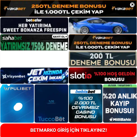
×
BETMARKO GİRİŞ İÇİN TIKLAYINIZ!