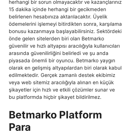
herhangi bir sorun olmayacaktır ve kazançlarınız
15 dakika içinde herhangi bir gecikmeden
belirlenen hesabınıza aktarılacaktır. Üyelik
ödemelerini işlemeyi bitirdikten sonra, karşılama
bonusu kazanmaya başlayabilirsiniz. Sektördeki
önde gelen sitelerden biri olan Betmarko
güvenilir ve hızlı altyapısı aracılığıyla kullanıcıları
arasında güvenilirliğini belirledi ve şu anda
piyasada önemli bir oyuncu. Betmarko yaygın
olarak en gelişmiş altyapılardan biri olarak kabul
edilmektedir. Gerçek zamanlı destek ekibimiz
veya web sitemiz aracılığıyla alınan en küçük
şikayetler için hızlı ve etkili çözümler sunar ve
bu platformda hiçbir şikayet bildirilmez.
Betmarko Platform
Para