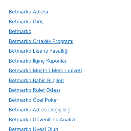
Betmarko Adresi
Betmarko Giriş
Betmarko
Betmarko Ortaklık Programı
Betmarko Lisans Yasallığı
Betmarko İlginç Kuponlar
Betmarko Müşteri Memnuniyeti
Betmarko Bahis Bilgileri
Betmarko Rulet Odası
Betmarko Özel Poker
Betmarko Adres Değişikliği
Betmarko Güvenilirlik Analizi
Betmarko Üyesi Olun