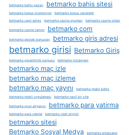
betmarko bahis sitesi
betmarko bahis pazarı
betmarko bonus promosyon
betmarko bonus seçeneği
betmarko canlı adres
betmarko casino oyunları
betmarko casino sitesi
betmarko com
betmarko casino tanımı
betmarko giris adresi
betmarko destek bonusları
betmarko girisi
Betmarko Giriş
betmarko güvenilirlik sorgusu
betmarko instagram
betmarko maç izle
betmarko maç izleme
betmarko maç yayını
betmarko mobil bahis
betmarko mobil uygulaması
betmarko nasil bir site
betmarko para yatirma
betmarko oyun altyapısı
betmarko para çekme
betmarko rulet erişimi
betmarko sitesi
Betmarko Sosyal Medya
betmarko whatsapp