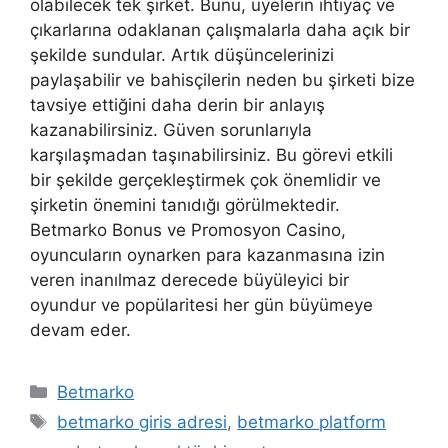
olabilecek tek şirket. Bunu, üyelerin ihtiyaç ve
çıkarlarına odaklanan çalışmalarla daha açık bir
şekilde sundular. Artık düşüncelerinizi
paylaşabilir ve bahisçilerin neden bu şirketi bize
tavsiye ettiğini daha derin bir anlayış
kazanabilirsiniz. Güven sorunlarıyla
karşılaşmadan taşınabilirsiniz. Bu görevi etkili
bir şekilde gerçekleştirmek çok önemlidir ve
şirketin önemini tanıdığı görülmektedir.
Betmarko Bonus ve Promosyon Casino,
oyuncuların oynarken para kazanmasına izin
veren inanılmaz derecede büyüleyici bir
oyundur ve popülaritesi her gün büyümeye
devam eder.
Kategoriler
Betmarko
Etiketler
betmarko giris adresi
,
betmarko platform