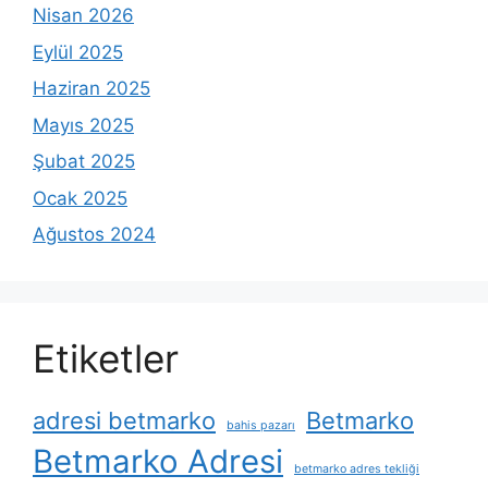
Nisan 2026
Eylül 2025
Haziran 2025
Mayıs 2025
Şubat 2025
Ocak 2025
Ağustos 2024
Etiketler
adresi betmarko
Betmarko
bahis pazarı
Betmarko Adresi
betmarko adres tekliği