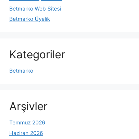
Betmarko Web Sitesi
Betmarko Üyelik
Kategoriler
Betmarko
Arşivler
Temmuz 2026
Haziran 2026