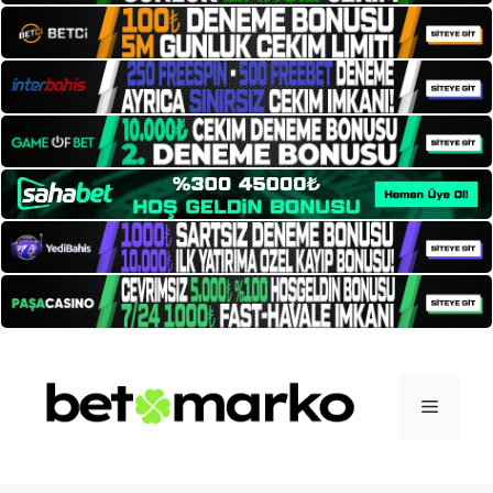
İçeriğe
atla
Menü