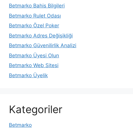
Betmarko Bahis Bilgileri
Betmarko Rulet Odası
Betmarko Özel Poker
Betmarko Adres Değişikliği
Betmarko Güvenilirlik Analizi
Betmarko Üyesi Olun
Betmarko Web Sitesi
Betmarko Üyelik
Kategoriler
Betmarko