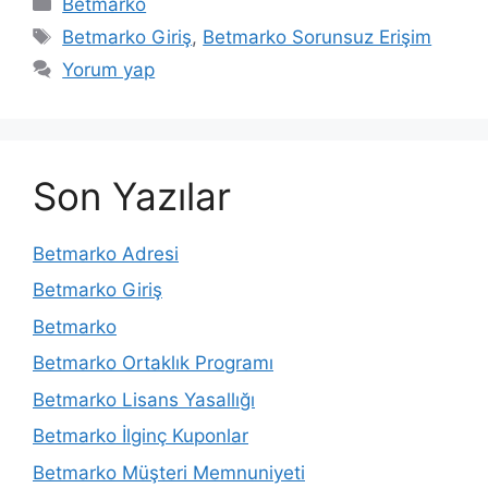
Betmarko
Etiketler
Betmarko Giriş
,
Betmarko Sorunsuz Erişim
Yorum yap
Son Yazılar
Betmarko Adresi
Betmarko Giriş
Betmarko
Betmarko Ortaklık Programı
Betmarko Lisans Yasallığı
Betmarko İlginç Kuponlar
Betmarko Müşteri Memnuniyeti