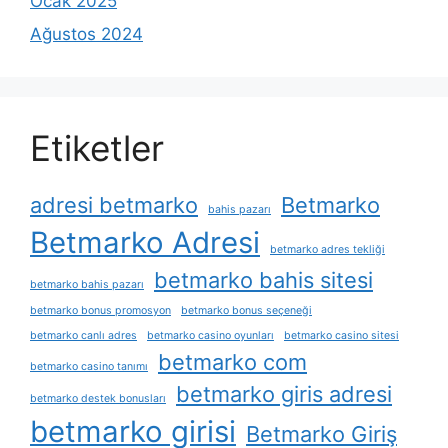
Ocak 2025
Ağustos 2024
Etiketler
adresi betmarko
Betmarko
bahis pazarı
Betmarko Adresi
betmarko adres tekliği
betmarko bahis sitesi
betmarko bahis pazarı
betmarko bonus promosyon
betmarko bonus seçeneği
betmarko canlı adres
betmarko casino oyunları
betmarko casino sitesi
betmarko com
betmarko casino tanımı
betmarko giris adresi
betmarko destek bonusları
betmarko girisi
Betmarko Giriş