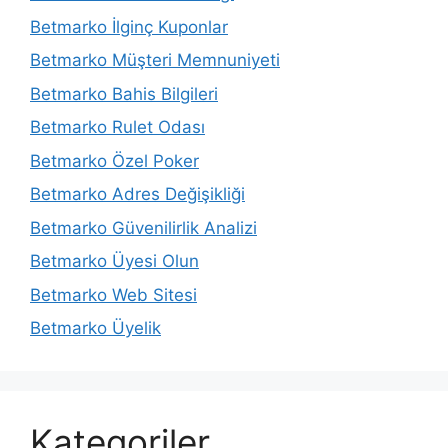
Betmarko İlginç Kuponlar
Betmarko Müşteri Memnuniyeti
Betmarko Bahis Bilgileri
Betmarko Rulet Odası
Betmarko Özel Poker
Betmarko Adres Değişikliği
Betmarko Güvenilirlik Analizi
Betmarko Üyesi Olun
Betmarko Web Sitesi
Betmarko Üyelik
Kategoriler