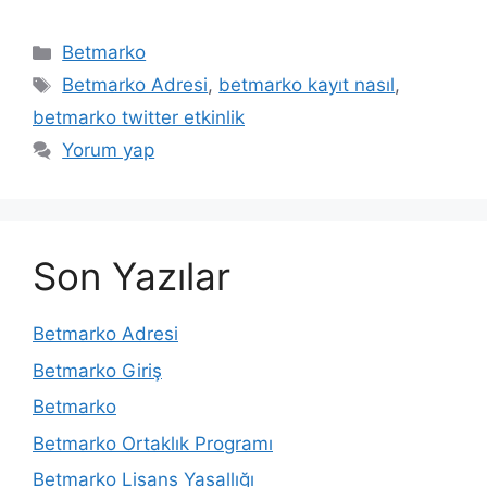
Kategoriler
Betmarko
Etiketler
Betmarko Adresi
,
betmarko kayıt nasıl
,
betmarko twitter etkinlik
Yorum yap
Son Yazılar
Betmarko Adresi
Betmarko Giriş
Betmarko
Betmarko Ortaklık Programı
Betmarko Lisans Yasallığı