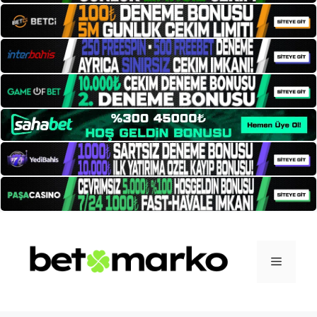
İçeriğe
atla
Menü