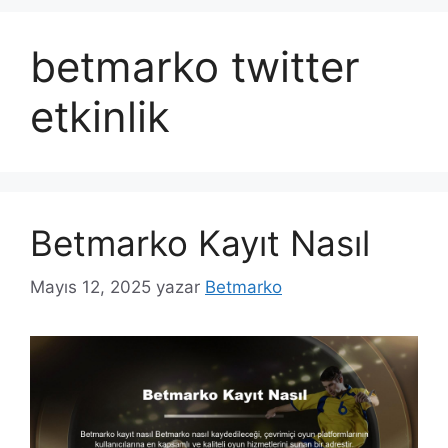
betmarko twitter
etkinlik
Betmarko Kayıt Nasıl
Mayıs 12, 2025
yazar
Betmarko