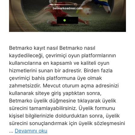
Betmarko kayıt nasıl Betmarko nasıl
kaydedileceği, çevrimiçi oyun platformlarının
kullanıcılarına en kapsamlı ve kaliteli oyun
hizmetlerini sunan bir adrestir. Birden fazla
çevrimiçi bahis platformuna üye olmak
zahmetsizdir. Mevcut oturum açma adresinizi
kullanarak siteye giriş yaptıktan sonra,
Betmarko üyelik düğmesine tıklayarak üyelik
sürecini tamamlayabilirsiniz. Üyelik formunu
kişisel bilgilerinizle doldurduktan sonra, üyelik
sürecini sonuçlandırmak için üyelik sözleşmesini
…
Devamını oku